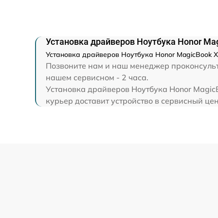
Замена экрана
Замена северного моста
Установка драйверов Ноутбука Honor Ma
Установка драйверов Ноутбука Honor MagicBook X
Восстановление данных
Позвоните нам и наш менеджер проконсульти
нашем сервисном - 2 часа.
Замена SSD
Установка драйверов Ноутбука Honor MagicB
курьер доставит устройство в сервисный цен
Замена аккумулятора
Замена клавиатуры
Замена шим-контроллера