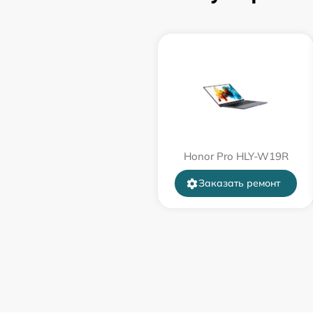
порта)
Замена USB порта
Замена звуковой карты
Замена микрофона
Honor Pro HLY-W19R
Замена оперативной памяти
Заказать ремонт
Замена системы охлаждения
Замена термопасты
Замена шлейфа матрицы