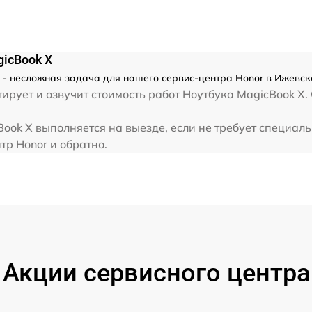
от 80 мин
от 80 мин
gicBook X
 - несложная задача для нашего сервис-центра Honor в Ижевске
от 70 мин
рует и озвучит стоимость работ Ноутбука MagicBook X. 
от 60 мин
ook X выполняется на выезде, если не требует специал
тр Honor и обратно.
от 40 мин
от 60 мин
от 120 мин
Акции сервисного центра