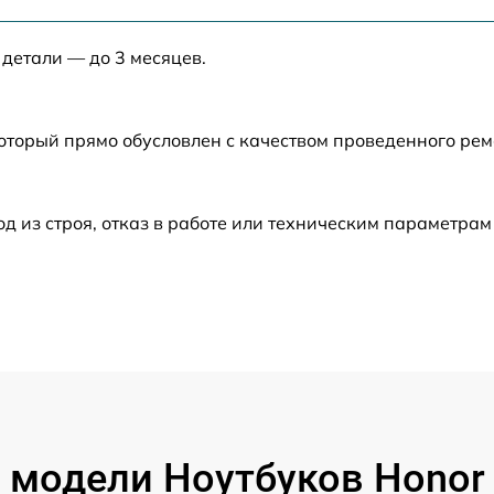
от 50 мин
 детали — до 3 месяцев.
от 30 мин
от 40 мин
который прямо обусловлен с качеством проведенного ре
от 50 мин
из строя, отказ в работе или техническим параметрам
от 40 мин
от 120 мин
от 60 мин
от 60 мин
модели Ноутбуков Honor