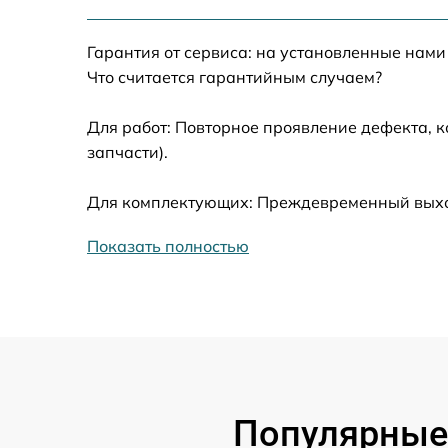
Замена жесткого диска
Гарантия от сервиса: на установленные нами
Установка драйверов
Что считается гарантийным случаем?
Замена вебкамеры
Для работ: Повторное проявление дефекта, 
запчасти).
Ремонт петель крышки
Для комплектующих: Преждевременный выход 
Настройка Wi-Fi
Показать полностью
Замена контроллера питания
Замена тачпада
Замена корпуса
Популярные 
Замена разъёмов (HDMI, DVI, Дисплей