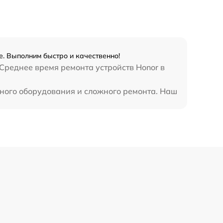
1645 р
2600 р
. Выполним быстро и качественно!
990 р
Среднее время ремонта устройств Honor в
990 р
ьного оборудования и сложного ремонта. Наш
890 р
1490 р
3900 р