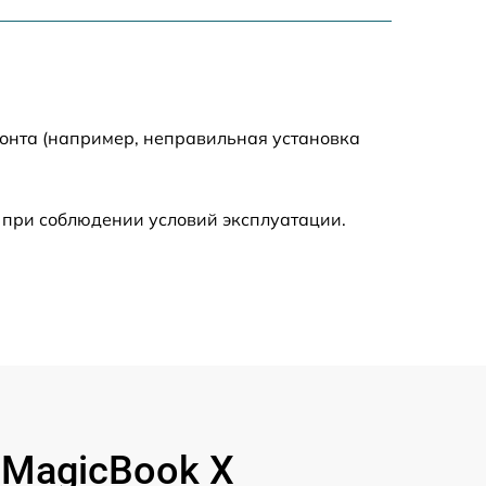
1250 р
1225 р
1740 р
монта (например, неправильная установка
990 р
 при соблюдении условий эксплуатации.
1530 р
1490 р
1660 р
890 р
 MagicBook X