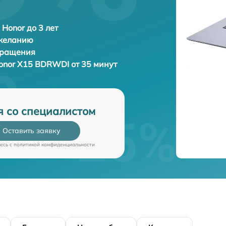
 Honor до 3 лет
 желанию
бращения
onor X15 BDRWDI от 35 минут
я со специалистом
Оставить заявку
есь c
политикой конфиденциальности