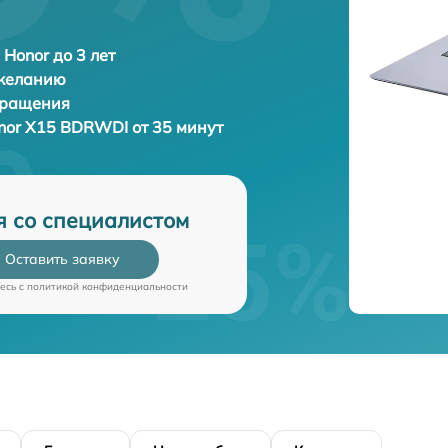
 Honor до 3 лет
 желанию
бращения
nor X15 BDRWDI от 35 минут
я со специалистом
Оставить заявку
есь c
политикой конфиденциальности