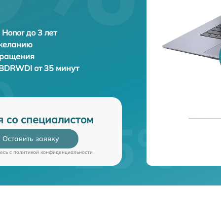
 Honor до 3 лет
 желанию
бращения
 BDRWDI от 35 минут
я со специалистом
Оставить заявку
есь c
политикой конфиденциальности