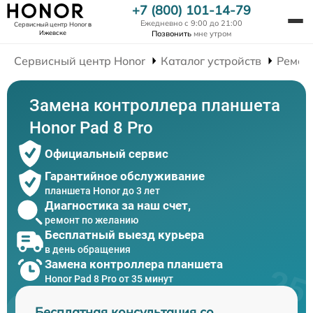
+7 (800) 101-14-79
Ежедневно с 9:00 до 21:00
Сервисный центр Honor
в
Ижевске
Позвонить
мне утром
Сервисный центр Honor
Каталог устройств
Ремон
Замена контроллера планшета
Honor Pad 8 Pro
Официальный сервис
Гарантийное обслуживание
планшета Honor до 3 лет
Диагностика за наш счет,
ремонт по желанию
Бесплатный выезд курьера
в день обращения
Замена контроллера планшета
Honor Pad 8 Pro от 35 минут
Бесплатная консультация со