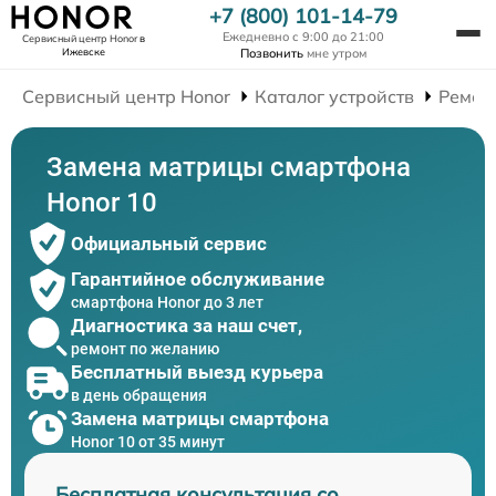
+7 (800) 101-14-79
Ежедневно с 9:00 до 21:00
Сервисный центр Honor
в
Ижевске
Позвонить
мне утром
Сервисный центр Honor
Каталог устройств
Ремон
Замена матрицы смартфона
Honor 10
Официальный сервис
Гарантийное обслуживание
смартфона Honor до 3 лет
Диагностика за наш счет,
ремонт по желанию
Бесплатный выезд курьера
в день обращения
Замена матрицы смартфона
Honor 10 от 35 минут
Бесплатная консультация со