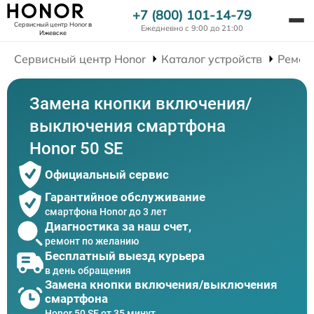
+7 (800) 101-14-79
Сервисный центр Honor
в
Ежедневно с 9:00 до 21:00
Ижевске
Сервисный центр Honor
Каталог устройств
Ремон
Замена кнопки включения/
выключения смартфона
Honor 50 SE
Официальный сервис
Гарантийное обслуживание
смартфона Honor до 3 лет
Диагностика за наш счет,
ремонт по желанию
Бесплатный выезд курьера
в день обращения
Замена кнопки включения/выключения
смартфона
Honor 50 SE от 35 минут