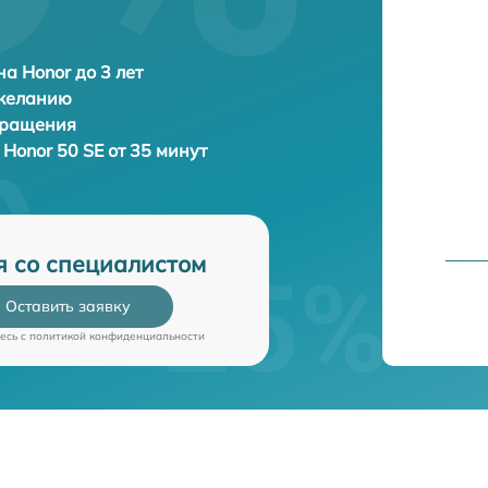
а Honor до 3 лет
 желанию
бращения
а
Honor 50 SE от 35 минут
я со специалистом
Оставить заявку
есь c
политикой конфиденциальности