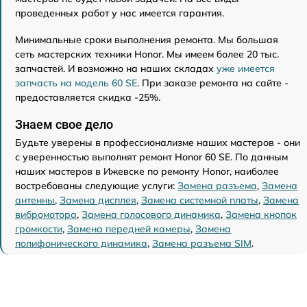
проведенных работ у нас имеется гарантия.
Минимальные сроки выполнения ремонта. Мы большая
сеть мастерских техники Honor. Мы имеем более 20 тыс.
запчастей. И возможно на наших складах
уже имеется
запчасть на модель 60 SE
. При заказе ремонта на сайте -
предоставляется скидка -25%.
Знаем свое дело
Будьте уверены в профессионализме наших мастеров - они
с уверенностью выполнят ремонт Honor 60 SE. По данным
наших мастеров в Ижевске по ремонту Honor, наиболее
востребованы следующие услуги:
Замена разъема
,
Замена
антенны
,
Замена дисплея
,
Замена системной платы
,
Замена
вибромотора
,
Замена голосового динамика
,
Замена кнопок
громкости
,
Замена передней камеры
,
Замена
полифонического динамика
,
Замена разъема SIM
.