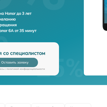
а Honor до 3 лет
 желанию
бращения
onor 6A от 35 минут
я со специалистом
Оставить заявку
есь c
политикой конфиденциальности