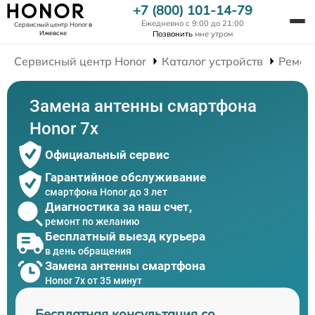
+7 (800) 101-14-79
Ежедневно с 9:00 до 21:00
Сервисный центр Honor
в
Ижевске
Позвонить
мне утром
Сервисный центр Honor
Каталог устройств
Ремон
Замена антенны смартфона
Honor 7x
Официальный сервис
Гарантийное обслуживание
смартфона Honor до 3 лет
Диагностика за наш счет,
ремонт по желанию
Бесплатный выезд курьера
в день обращения
Замена антенны смартфона
Honor 7x от 35 минут
Бесплатная консультация со