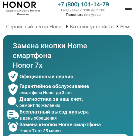
+7 (800) 101-14-79
Ежедневно с 9:00 до 21:00
Сервисный центр Honor
в
Ижевске
Позвонить
мне утром
Сервисный центр Honor
Каталог устройств
Ремон
Замена кнопки Home
смартфона
Honor 7x
Официальный сервис
Гарантийное обслуживание
смартфона Honor до 3 лет
Диагностика за наш счет,
ремонт по желанию
Бесплатный выезд курьера
в день обращения
Замена кнопки Home смартфона
Honor 7x от 35 минут