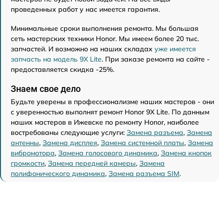
проведенных работ у нас имеется гарантия.
Минимальные сроки выполнения ремонта. Мы большая
сеть мастерских техники Honor. Мы имеем более 20 тыс.
запчастей. И возможно на наших складах
уже имеется
запчасть на модель 9X Lite
. При заказе ремонта на сайте -
предоставляется скидка -25%.
Знаем свое дело
Будьте уверены в профессионализме наших мастеров - они
с уверенностью выполнят ремонт Honor 9X Lite. По данным
наших мастеров в Ижевске по ремонту Honor, наиболее
востребованы следующие услуги:
Замена разъема
,
Замена
антенны
,
Замена дисплея
,
Замена системной платы
,
Замена
вибромотора
,
Замена голосового динамика
,
Замена кнопок
громкости
,
Замена передней камеры
,
Замена
полифонического динамика
,
Замена разъема SIM
.