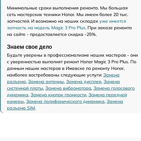
Минимальные сроки выполнения ремонта. Мы большая
сеть мастерских техники Honor. Мы имеем более 20 тыс.
запчастей. И возможно на наших складах
уже имеется
запчасть на модель Magic 3 Pro Plus
. При заказе ремонта
на сайте - предоставляется скидка -25%.
Знаем свое дело
Будьте уверены в профессионализме наших мастеров - они
с уверенностью выполнят ремонт Honor Magic 3 Pro Plus. По
данным наших мастеров в Ижевске по ремонту Honor,
наиболее востребованы следующие услуги:
Замена
разъема
,
Замена антенны
,
Замена дисплея
,
Замена
системной платы
,
Замена вибромотора
,
Замена голосового
динамика
,
Замена кнопок громкости
,
Замена передней
камеры
,
Замена полифонического динамика
,
Замена
разъема SIM
.