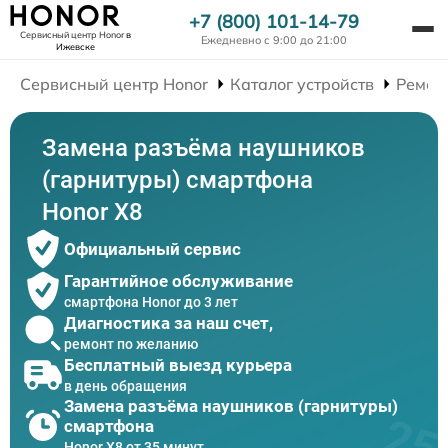
+7 (800) 101-14-79
Сервисный центр Honor
в
Ежедневно с 9:00 до 21:00
Ижевске
Сервисный центр Honor
Каталог устройств
Ремон
Замена разъёма наушников
(гарнитуры) смартфона
Honor X8
Официальный сервис
Гарантийное обслуживание
смартфона Honor до 3 лет
Диагностика за наш счет,
ремонт по желанию
Бесплатный выезд курьера
в день обращения
Замена разъёма наушников (гарнитуры)
смартфона
Honor X8 от 35 минут