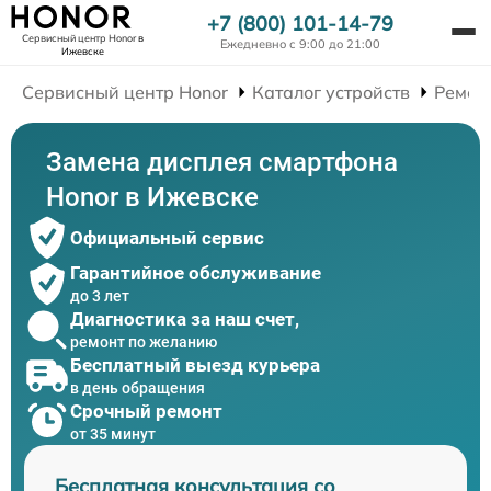
+7 (800) 101-14-79
Сервисный центр Honor
в
Ежедневно с 9:00 до 21:00
Ижевске
Сервисный центр Honor
Каталог устройств
Ремон
Замена дисплея смартфона
Honor в Ижевске
Официальный сервис
Гарантийное обслуживание
до 3 лет
Диагностика за наш счет,
ремонт по желанию
Бесплатный выезд курьера
в день обращения
Срочный ремонт
от 35 минут
Бесплатная консультация со